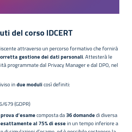
nuti del corso IDCERT
discente attraverso un percorso formativo che fornirà
corretta gestione dei dati personali
. Attesterà le
ttività programmate dal Privacy Manager e dal DPO, nel
iviso in
due moduli
così definiti:
16/679 (GDPR)
a
prova d’esame
composta da
36 domande
di diversa
 esattamente al 75% di esse
in un tempo inferiore a
to di simulazioni d’esame, ed è possibile sostenere la