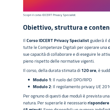
Scopri il corso IDCERT Privacy Specialist.
Obiettivo, struttura e conte
Il
Corso IDCERT Privacy Specialist
guiderà il 
tutte le Competenze Digitali per operare una
sue capacità di collaborare e di eseguire le a
pieno rispetto delle normative vigenti.
Il corso, della durata stimata di
120 ore
, è sudd
Modulo 1
: Il ruolo del DPO/RPD
Modulo 2
: Il regolamento privacy UE 20
Per ognuno di questi due moduli è prevista un
natura. Per superarle è necessario
rispondere
45 minuti
. Sono disponibili un numero indefini