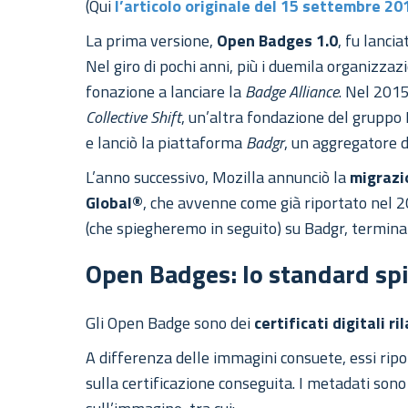
(Qui
l’articolo originale del 15 settembre 20
La prima versione,
Open Badges 1.0
, fu lanci
Nel giro di pochi anni, più i duemila organizza
fonazione a lanciare la
Badge Alliance
. Nel 2015
Collective Shift
, un’altra fondazione del gruppo
e lanciò la piattaforma
Badgr
, un aggregatore 
L’anno successivo, Mozilla annunciò la
migrazi
Global®
, che avvenne come già riportato nel 201
(che spiegheremo in seguito) su Badgr, termina
Open Badges: lo standard sp
Gli Open Badge sono dei
certificati digitali r
A differenza delle immagini consuete, essi ripo
sulla certificazione conseguita. I metadati son