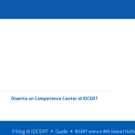
Diventa un Competence Center di IDCERT
Il blog di IDCERT
Guide
IDCERT entra in IMS Global (1EdTe