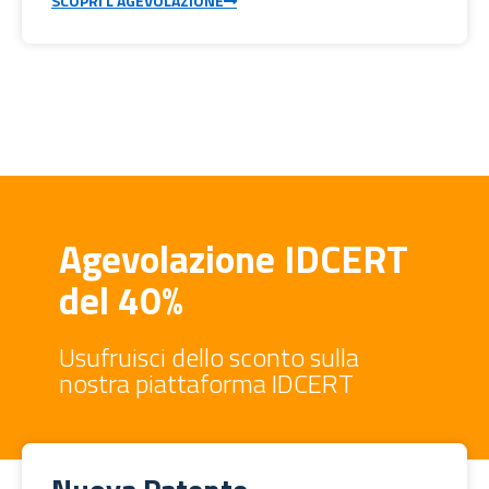
SCOPRI L'AGEVOLAZIONE
Agevolazione IDCERT
del 40%
Usufruisci dello sconto sulla
nostra piattaforma IDCERT