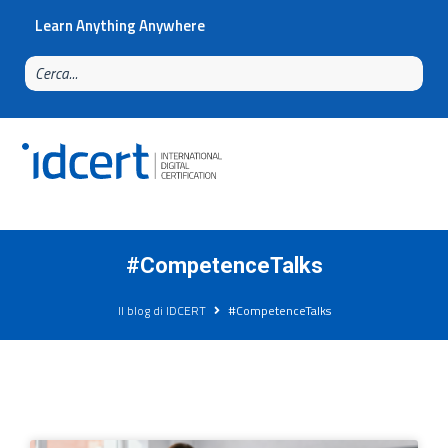
Learn Anything Anywhere
#CompetenceTalks
Il blog di IDCERT
#CompetenceTalks