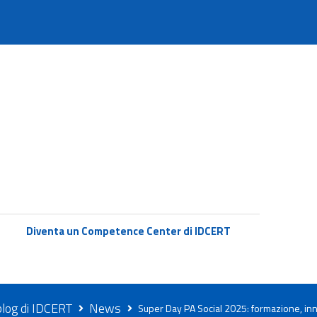
Diventa un Competence Center di IDCERT
 blog di IDCERT
News
Super Day PA Social 2025: formazione, inn