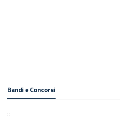
News
News
Omnibus digitale IA: cosa
Red Queen Gödel Machine: l’AI
cambia nell’AI Act 2026
che si auto-migliora
News
Istituito a Trinitapoli il corso di Dattilografia Digitale IDCERT
Bandi e Concorsi