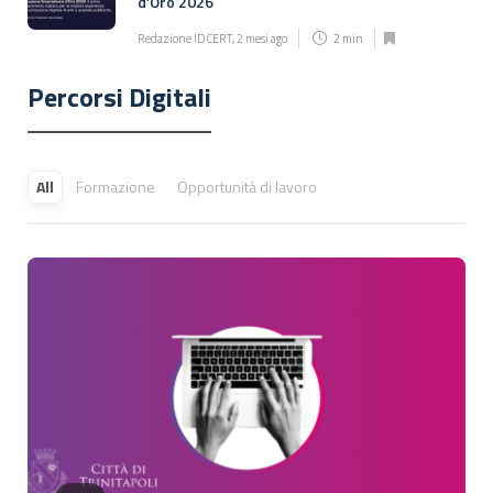
d’Oro 2026
Redazione IDCERT
,
2 mesi ago
2 min
Percorsi Digitali
All
Formazione
Opportunità di lavoro