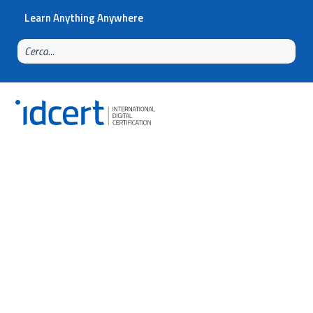
Learn Anything Anywhere
News
Percorso triennale sull’educazione digitale MIM-
INDIRE: cosa prevede, chi coinvolge e perché
riguarda tutta la scuola