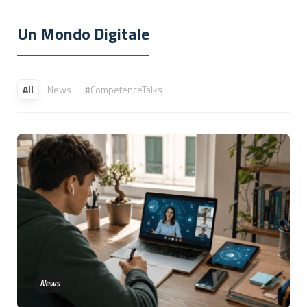
Un Mondo Digitale
All
News
#CompetenceTalks
News