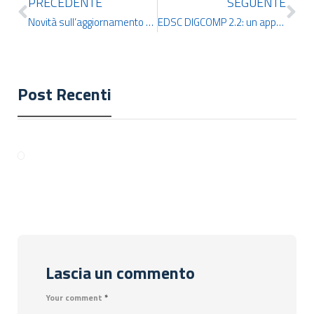
PRECEDENTE
SEGUENTE
Novità sull’aggiornamento delle Graduatorie Provinciali per le Supplenze (2024-2026): pubblicata la bozza dell’Ordinanza
EDSC DIGCOMP 2.2: un approfondimento sull’unica certificazione internazionale di alfabetizzazione informatica che dà accesso al bando Ata III fascia
Post Recenti
Lascia un commento
Your comment
*