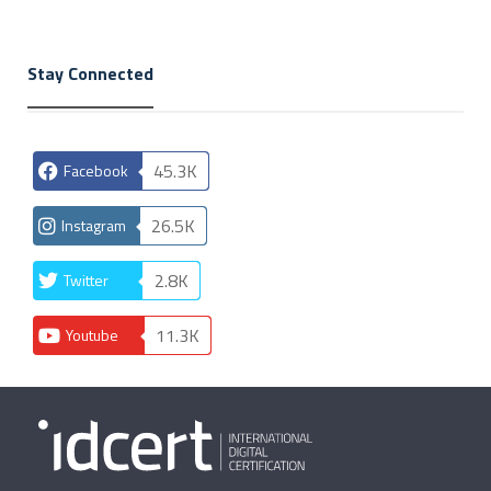
Stay Connected
45.3K
Facebook
26.5K
Instagram
2.8K
Twitter
11.3K
Youtube