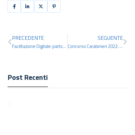
PRECEDENTE
SEGUENTE
Facilitazione Digitale: partono i lavori del GDL di Inclusione Digitale. Al tavolo anche IDCERT
Concorso Carabinieri 2022: le Certificazioni Informatiche IDCERT valide per il punteggio
Post Recenti