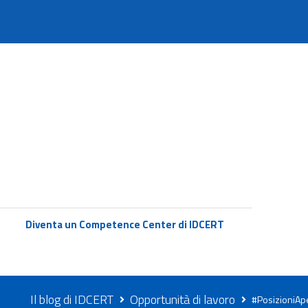
Diventa un Competence Center di IDCERT
Il blog di IDCERT
Opportunità di lavoro
#PosizioniAper