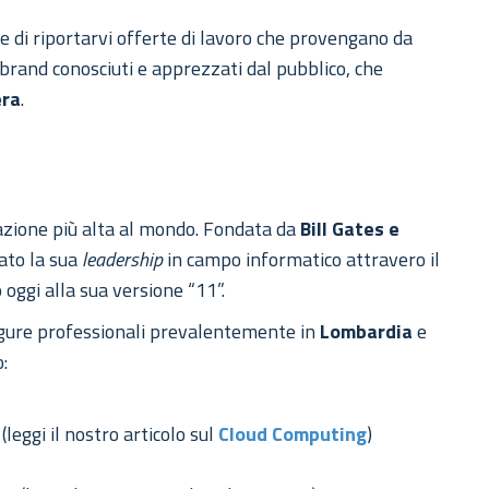
e di riportarvi offerte di lavoro che provengano da
i brand conosciuti e apprezzati dal pubblico, che
era
.
zazione più alta al mondo. Fondata da
Bill Gates e
dato la sua
leadership
in campo informatico attravero il
o oggi alla sua versione “11”.
figure professionali prevalentemente in
Lombardia
e
o:
r
(leggi il nostro articolo sul
Cloud Computing
)