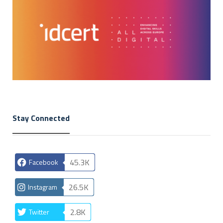
Stay Connected
45.3K
Facebook
26.5K
Instagram
2.8K
Twitter