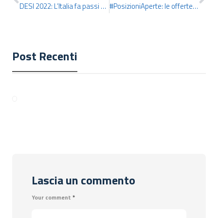
DESI 2022: L’Italia fa passi da gigante con il digitale
#PosizioniAperte: le offerte di lavoro più interessanti di questa settimana
Post Recenti
Lascia un commento
Your comment
*