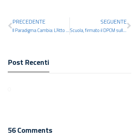
PRECEDENTE
SEGUENTE
Il Paradigma Cambia: L’Atto sull’Intelligenza Artificiale Dell’Unione Europea Segna una Nuova Era Globale
Scuola, firmato il DPCM sulla formazione dei docenti della Secondaria di I e II grado
Post Recenti
56 Comments