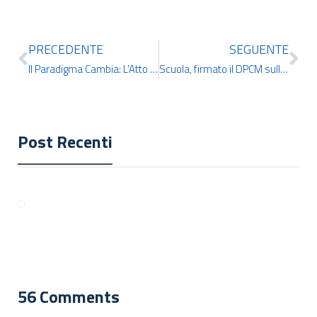
PRECEDENTE
SEGUENTE
Il Paradigma Cambia: L’Atto sull’Intelligenza Artificiale Dell’Unione Europea Segna una Nuova Era Globale
Scuola, firmato il DPCM sulla formazione dei docenti della Secondaria di I e II grado
Post Recenti
56 Comments