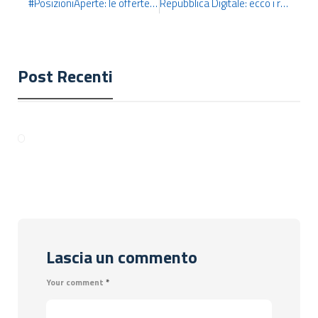
#PosizioniAperte: le offerte di lavoro più interessanti della settimana
Repubblica Digitale: ecco i rappresentanti del Comitato Tecnico Guida per il biennio 23-24
Post Recenti
Lascia un commento
Your comment
*