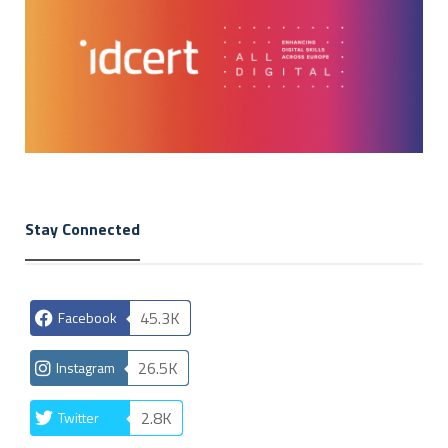
Stay Connected
45.3K
Facebook
26.5K
Instagram
2.8K
Twitter