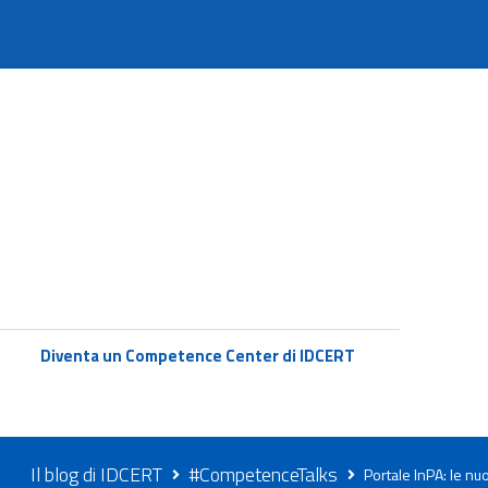
Diventa un Competence Center di IDCERT
Il blog di IDCERT
#CompetenceTalks
Portale InPA: le nu