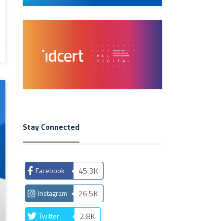
Stay Connected
45.3K
Facebook
26.5K
Instagram
2.8K
Twitter