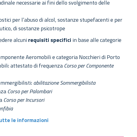
tudinale necessarie ai fini dello svolgimento delle
stici per l’abuso di alcol, sostanze stupefacenti e per
utico, di sostanze psicotrope
sedere alcuni
requisiti specifici
in base alle categorie
omponente Aeromobili e categoria Nocchieri di Porto
ili: attestato di frequenza
Corso per Componente
ommergibilisti:
abilitazione Sommergibilista
enza
Corso per Palombari
za
Corso per Incursori
anfibia
tutte le informazioni