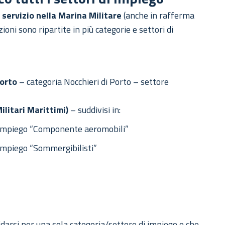
 servizio nella Marina Militare
(anche in rafferma
oni sono ripartite in più categorie e settori di
Porto
– categoria Nocchieri di Porto – settore
ilitari Marittimi)
– suddivisi in:
impiego “Componente aeromobili”
mpiego “Sommergibilisti”
darsi per una sola categoria/settore di impiego e che