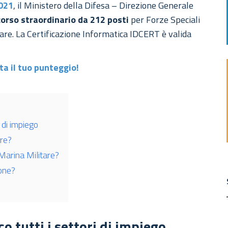
2021
, il Ministero della Difesa – Direzione Generale
orso straordinario da 212 posti
per Forze Speciali
are. La Certificazione Informatica IDCERT è valida
ta il tuo punteggio!
 di impiego
are?
Marina Militare?
one?
o tutti i settori di impiego