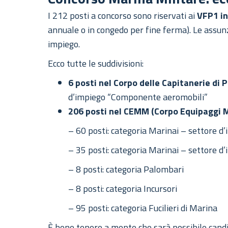
I 212 posti a concorso sono riservati ai
VFP1 in
annuale o in congedo per fine ferma). Le assunzi
impiego.
Ecco tutte le suddivisioni:
6 posti nel Corpo delle Capitanerie di 
d’impiego “Componente aeromobili”
206 posti nel CEMM (Corpo Equipaggi M
– 60 posti: categoria Marinai – settore d’
– 35 posti: categoria Marinai – settore d’i
– 8 posti: categoria Palombari
– 8 posti: categoria Incursori
– 95 posti: categoria Fucilieri di Marina
È bene tenere a mente che sarà possibile candi