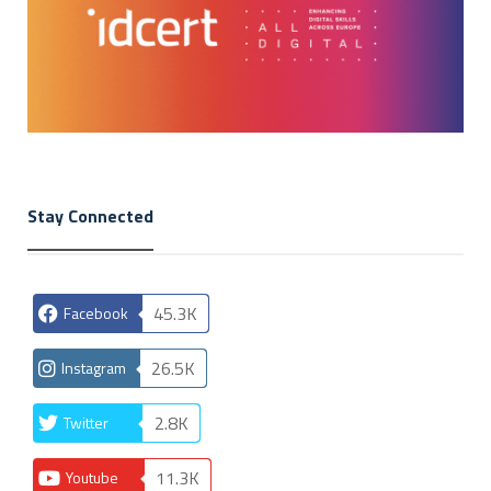
Stay Connected
45.3K
Facebook
26.5K
Instagram
2.8K
Twitter
11.3K
Youtube