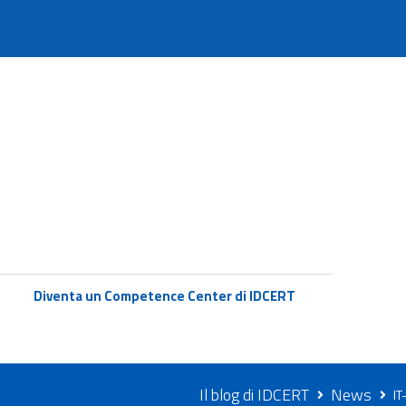
Diventa un Competence Center di IDCERT
Il blog di IDCERT
News
IT