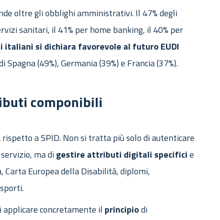
nde oltre gli obblighi amministrativi. Il 47% degli
servizi sanitari, il 41% per home banking, il 40% per
li italiani si dichiara favorevole al futuro EUDI
 di Spagna (49%), Germania (39%) e Francia (37%).
tributi componibili
ispetto a SPID. Non si tratta più solo di autenticare
n servizio, ma di
gestire
attributi
digitali
specifici
e
a, Carta Europea della Disabilità, diplomi,
sporti.
i applicare concretamente il
principio
di