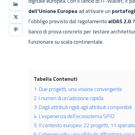
digitale europea. Con il lancio di IT-Wallet, il 
dell’Unione
Europea
ad attivare un
portafogl
l’obbligo previsto dal regolamento
eIDAS
2.0
.
banco di prova concreto per testare architettu
funzionare su scala continentale.
Tabella Contenuti
1
Due progetti, una visione convergente
2
I numeri di un’adozione rapida
3
Dagli attributi rigidi agli attributi componibili
4
L’esperienza dell’ecosistema SPID
5
Il contesto europeo: 22 progetti, 11 operativ
6
Cybersecurity: una sfida da affrontare con s