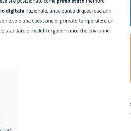
paese si è posizionato come
primo
stato
membro
io
digitale
nazionale, anticipando di quasi due anni
 Non è solo una questione di primato temporale: è un
re, standard e modelli di governance che dovranno
i.
erietà