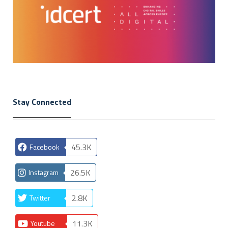
Stay Connected
45.3K
Facebook
26.5K
Instagram
2.8K
Twitter
11.3K
Youtube