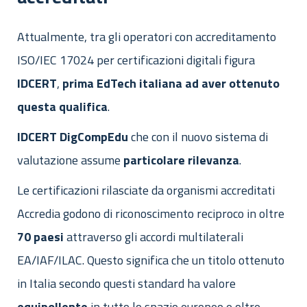
Attualmente, tra gli operatori con accreditamento
ISO/IEC 17024 per certificazioni digitali figura
IDCERT
,
prima
EdTech
italiana ad aver ottenuto
questa qualifica
.
IDCERT
DigCompEdu
che con il nuovo sistema di
valutazione assume
particolare
rilevanza
.
Le certificazioni rilasciate da organismi accreditati
Accredia godono di riconoscimento reciproco in oltre
70 paesi
attraverso gli accordi multilaterali
EA/IAF/ILAC. Questo significa che un titolo ottenuto
in Italia secondo questi standard ha valore
equipollente
in tutto lo spazio europeo e oltre.