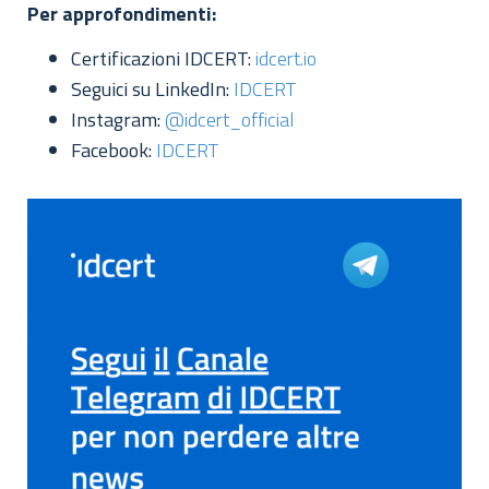
Per approfondimenti:
Certificazioni IDCERT:
idcert.io
Seguici su LinkedIn:
IDCERT
Instagram:
@idcert_official
Facebook:
IDCERT