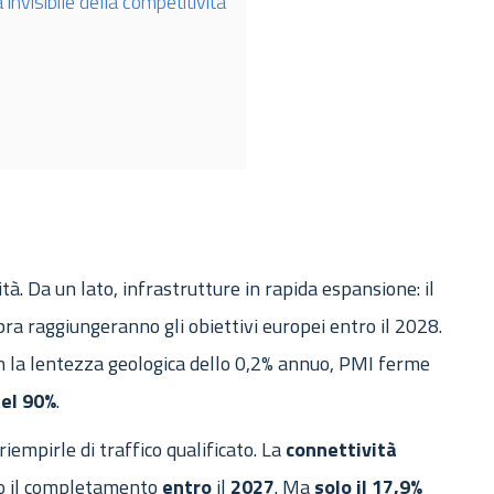
 invisibile della competitività
tà. Da un lato, infrastrutture in rapida espansione: il
ibra raggiungeranno gli obiettivi europei entro il 2028.
on la lentezza geologica dello 0,2% annuo, PMI ferme
del 90%
.
iempirle di traffico qualificato. La
connettività
erso il completamento
entro
il
2027
. Ma
solo il 17,9%