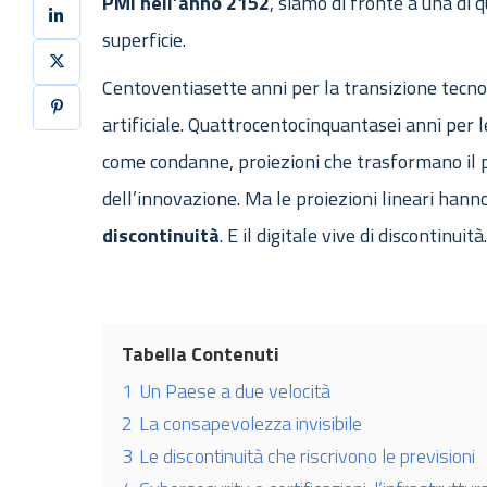
PMI nell’anno 2152
, siamo di fronte a una di 
superficie.
Centoventiasette anni per la transizione tecnol
artificiale. Quattrocentocinquantasei anni per
come condanne, proiezioni che trasformano il 
dell’innovazione. Ma le proiezioni lineari hanno
discontinuità
. E il digitale vive di discontinuità
Tabella Contenuti
1
Un Paese a due velocità
2
La consapevolezza invisibile
3
Le discontinuità che riscrivono le previsioni