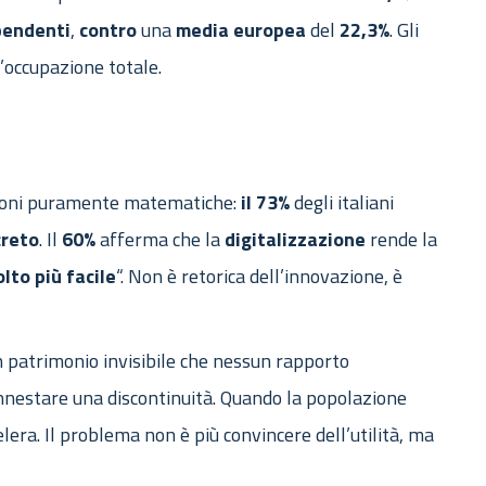
pendenti
,
contro
una
media
europea
del
22,3%
. Gli
’occupazione totale.
zioni puramente matematiche:
il 73%
degli italiani
creto
. Il
60%
afferma che la
digitalizzazione
rende la
lto più facile
“. Non è retorica dell’innovazione, è
 patrimonio invisibile che nessun rapporto
 innestare una discontinuità. Quando la popolazione
elera. Il problema non è più convincere dell’utilità, ma