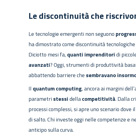
Le discontinuità che riscrivo
Le tecnologie emergenti non seguono
progres
ha dimostrato come discontinuità tecnologiche 
Diciotto mesi fa,
quanti
imprenditori
di picco
avanzati
? Oggi, strumenti di produttività basa
abbattendo barriere che
sembravano
insormo
Il
quantum
computing
, ancora ai margini dell’
parametri
stessi
della
competitività
. Dalla c
processi complessi, si apre uno scenario dove i
di salto. Chi investe oggi nelle competenze e n
anticipo sulla curva.