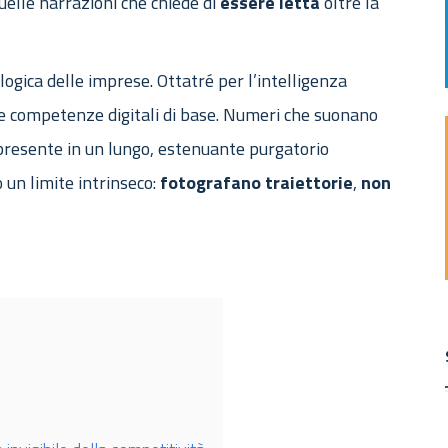
quelle narrazioni che chiede di
essere
letta
oltre la
ogica delle imprese. Ottatré per l’intelligenza
 le competenze digitali di base. Numeri che suonano
presente in un lungo, estenuante purgatorio
 un limite intrinseco:
fotografano
traiettorie
,
non
.