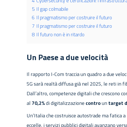
4
Cybersecurity e certificazioni: l’infrastruttura
5
Il gap colmabile
6
Il pragmatismo per costruire il futuro
7
Il pragmatismo per costruire il futuro
8
Il futuro non è in ritardo
Un Paese a due velocità
Il rapporto I-Com traccia un quadro a due veloci
5G sarà realtà diffusa già nel 2025, le reti in f
Dall’altro, competenze digitali che crescono c
al
70,2%
di digitalizzazione
contro
un
target 
Un’Italia che costruisce autostrade ma fatica a r
eccelle, i servizi pubblici digitali avanzano v