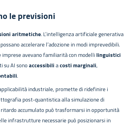
no le previsioni
sioni
aritmetiche
. L’intelligenza artificiale generativa
possano accelerare l’adozione in modi imprevedibili.
le imprese avevano familiarità con modelli
linguistici
ti su AI sono
accessibili
a
costi
marginali
,
ntabili
.
applicabilità industriale, promette di ridefinire i
rittografia post-quantistica alla simulazione di
l ritardo accumulato può trasformarsi in opportunità
elle infrastrutture necessarie può posizionarsi in