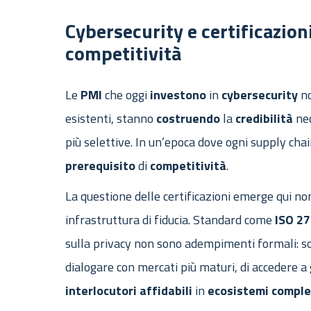
Cybersecurity e certificazioni
competitività
Le
PMI
che oggi
investono
in
cybersecurity
no
esistenti, stanno
costruendo
la
credibilità
nec
più selettive. In un’epoca dove ogni supply cha
prerequisito
di
competitività
.
La questione delle certificazioni emerge qui n
infrastruttura di fiducia. Standard come
ISO
27
sulla privacy non sono adempimenti formali: s
dialogare con mercati più maturi, di accedere a
interlocutori
affidabili
in
ecosistemi
comple