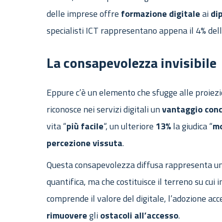
delle imprese offre
formazione
digitale
ai
di
specialisti ICT rappresentano appena il 4% dell
La consapevolezza invisibile
Eppure c’è un elemento che sfugge alle proie
riconosce nei servizi digitali un
vantaggio
con
vita “
più facile
“, un ulteriore
13%
la giudica “
mo
percezione
vissuta
.
Questa consapevolezza diffusa rappresenta un
quantifica, ma che costituisce il terreno su cui
comprende il valore del digitale, l’adozione acc
rimuovere
gli
ostacoli
all’accesso
.