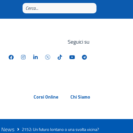
Seguici su
Corsi Online
Chi Siamo
News
2152: Un futuro lontano o una svolta vicina?