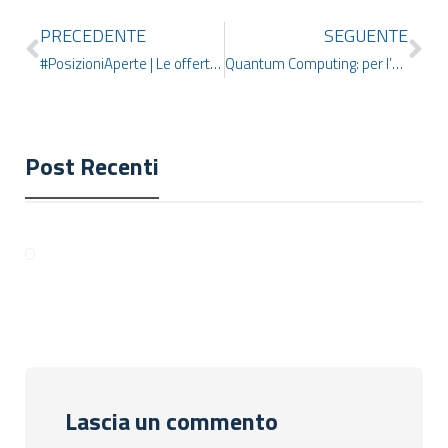
PRECEDENTE
SEGUENTE
#PosizioniAperte | Le offerte di lavoro più interessanti di questa settimana
Quantum Computing: per l’Europa è tra le priorità per il 2030
Post Recenti
Lascia un commento