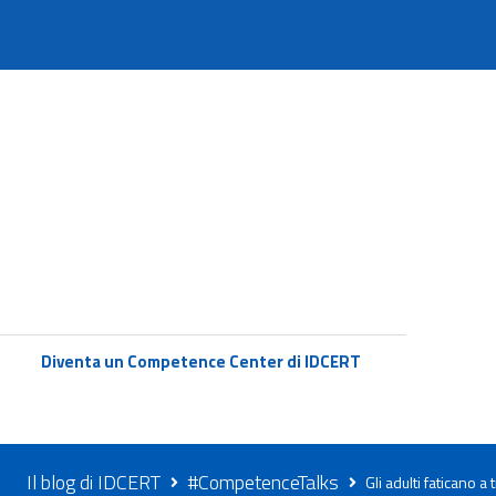
Diventa un Competence Center di IDCERT
Il blog di IDCERT
#CompetenceTalks
Gli adulti faticano 