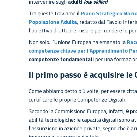
intervenire sugli
adulti
low skilled
.
Tra queste troviamo il
Piano Strategico Nazio
Popolazione Adulta
, redatto dal Tavolo Inte
l’obiettivo di attuare misure per rendere le p
Non solo: l’Unione Europea ha emanato la
Rac
competenze chiave per l’Apprendimento P
competenze fondamentali
per una formazione
Il primo passo è acquisire le
Come abbiamo detto più volte, per essere cittad
certificare le proprie Competenze Digitali.
Secondo la Commissione Europea, infatti,
9 pr
abilità tecnologiche; le capacità digitali sono 
l’assunzione in aziende private, segno che è arr
imparare a lavorare in digitale.