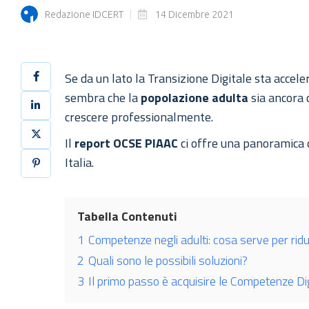
Redazione IDCERT
14 Dicembre 2021
Se da un lato la Transizione Digitale sta accel
sembra che la
popolazione adulta
sia ancora c
crescere professionalmente.
Il
report OCSE PIAAC
ci offre una panoramica de
Italia.
Tabella Contenuti
1
Competenze negli adulti: cosa serve per ridu
2
Quali sono le possibili soluzioni?
3
Il primo passo è acquisire le Competenze Dig