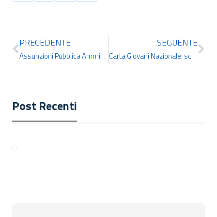
PRECEDENTE
SEGUENTE
Assunzioni Pubblica Amministrazione: entro il 2022 oltre 100 mila nuovi arrivi
Carta Giovani Nazionale: scopri le agevolazioni di IDCERT
Post Recenti