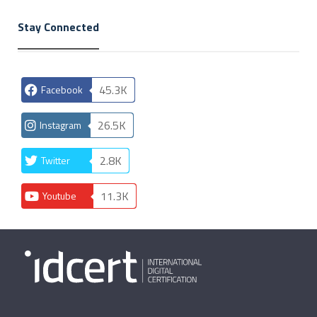
Stay Connected
45.3K
Facebook
26.5K
Instagram
2.8K
Twitter
11.3K
Youtube