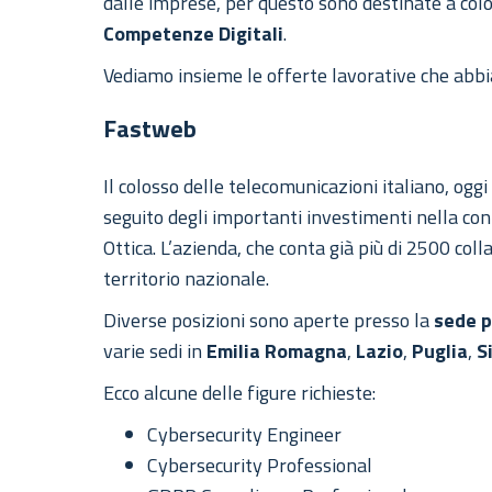
dalle imprese, per questo sono destinate a col
Competenze Digitali
.
Vediamo insieme le offerte lavorative che abbi
Fastweb
Il colosso delle telecomunicazioni italiano, oggi
seguito degli importanti investimenti nella conn
Ottica. L’azienda, che conta già più di 2500 coll
territorio nazionale.
Diverse posizioni sono aperte presso la
sede p
varie sedi in
Emilia Romagna
,
Lazio
,
Puglia
,
S
Ecco alcune delle figure richieste:
Cybersecurity Engineer
Cybersecurity Professional