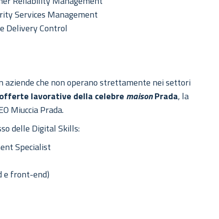
er Reliability Management
urity Services Management
e Delivery Control
in aziende che non operano strettamente nei settori
offerte lavorative della celebre
maison
Prada
, la
CEO Miuccia Prada.
so delle Digital Skills:
nt Specialist
 e front-end)