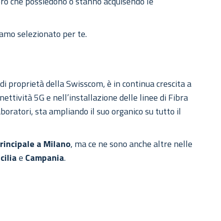
oro che possiedono o stanno acquisendo le
amo selezionato per te.
 di proprietà della Swisscom, è in continua crescita a
ettività 5G e nell’installazione delle linee di Fibra
aboratori, sta ampliando il suo organico su tutto il
rincipale a Milano
, ma ce ne sono anche altre nelle
icilia
e
Campania
.