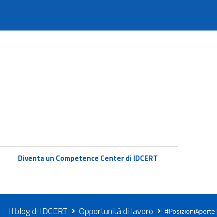
Diventa un Competence Center di IDCERT
Il blog di IDCERT
Opportunità di lavoro
#PosizioniAperte |