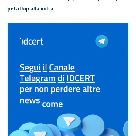
petaflop
alla
volta
.