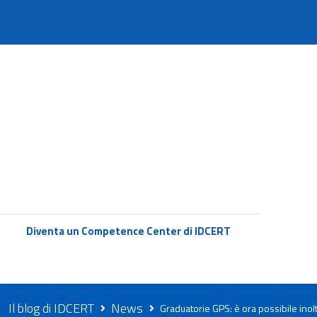
Diventa un Competence Center di IDCERT
Il blog di IDCERT
News
Graduatorie GPS: è ora possibile inol