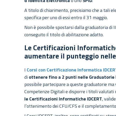
d’Identità Elettronica
o uno
SPID
.
A titolo di chiarimento, precisiamo che a tali e
specifica per uno di essi entro il 31 maggio.
Non è possibile spostarsi dalla graduatoria di II
conseguito il titolo di abilitazione adatto.
Le Certificazioni Informati
aumentare il punteggio nell
I
Corsi con Certificazione Informatica IDCE
di
ottenere fino a 2 punti nelle
Graduatorie 
possibile partecipare a queste graduatorie ma vu
Competenze Digitali e disporre i titoli valutati
le
Certificazioni Informatiche IDCERT
, valid
l’ottenimento dei CFU/CFS e il completamento
I Corsi IDCERT, inoltre, sono certificati su
stand