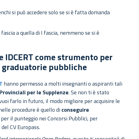
lenchi si può accedere solo se si è fatta domanda
 fascia a quella di I fascia, nemmeno se si è
che IDCERT come strumento per
e graduatorie pubbliche
RT
hanno permesso a molti insegnanti o aspiranti tali
Provinciali per le Supplenze
. Se non ti è stato
oi farlo in futuro, il modo migliore per acquisire le
 nelle procedure è quello di
conseguire
e per il punteggio nei Concorsi Pubblici, per
 del CV Europass.
ard internazionale Open Badges
, questo ti consentirà di