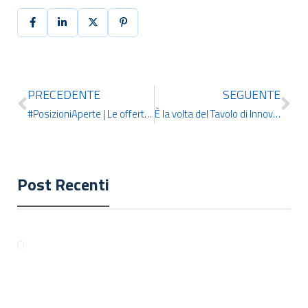
PRECEDENTE
SEGUENTE
#PosizioniAperte | Le offerte di lavoro più interessanti della settimana
È la volta del Tavolo di Innovazione Digitale di Carta Giovani Nazionale: c’era anche IDCERT
Post Recenti