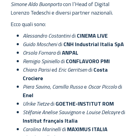
Simone Aldo Buonporto
con l’Head of Digital
Lorenzo Tedeschi e diversi partner nazionali.
Ecco quali sono:
Alessandro Costantini
di
CINEMA LIVE
Guido Moscheni
di
CNH Industrial Italia SpA
Orsola Fornara
di
ANPAL
Remigio Spiniello
di
CONFLAVORO PMI
Chiara Parisi
ed
Eric Gerritsen
di
Costa
Crociere
Piera Savino
,
Camilla Russo
e
Oscar Piccolo
di
Enel
Ulrike Tietze
di
GOETHE-INSTITUT ROM
Stéfanie Anelise Sauvignon
e
Louise Delcayre
di
Institut français Italia
Carolina Marinelli
di
MAXIMUS ITALIA