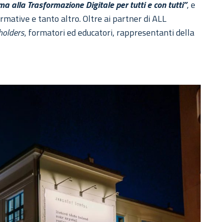
a alla Trasformazione Digitale per tutti e con tutti”
, e
ormative e tanto altro. Oltre ai partner di ALL
holders
, formatori ed educatori, rappresentanti della