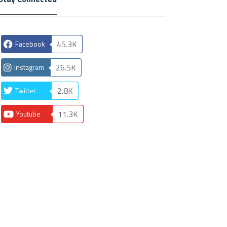
45.3K
Facebook
26.5K
Instagram
2.8K
Twitter
11.3K
Youtube