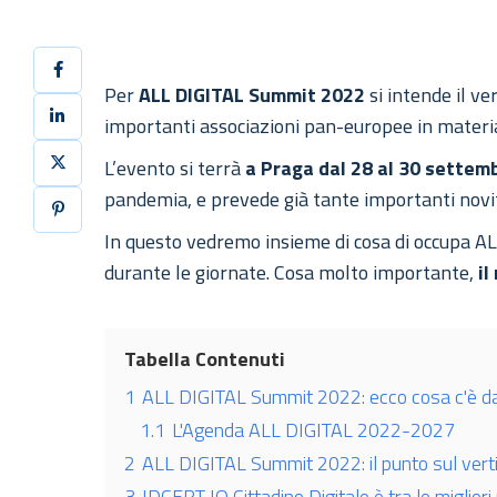
Per
ALL DIGITAL Summit 2022
si intende il v
importanti associazioni pan-europee in materia
L’evento si terrà
a Praga dal
28 al 30 settem
pandemia, e prevede già tante importanti novit
In questo vedremo insieme di cosa di occupa ALL
durante le giornate. Cosa molto importante,
il
Tabella Contenuti
1
ALL DIGITAL Summit 2022: ecco cosa c'è d
1.1
L'Agenda ALL DIGITAL 2022-2027
2
ALL DIGITAL Summit 2022: il punto sul verti
3
IDCERT IO Cittadino Digitale è tra le miglior