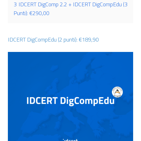
3
IDCERT DigComp 2.2 + IDCERT DigCompEdu (3
Punti): €290,00
IDCERT DigCompEdu (2 punti): €189,90